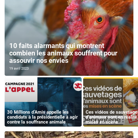
10 faits alarmants qui montrent
combien les animaux souffrent pour
assouvir nos envies
19 avril 2023
30 Millions d’Amis appelle les
Ces vidéos de sauvetage
candidats à la présidentielle à agir
d’animaux sont en réalité
contre la souffrance animale
mises en scène