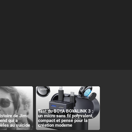
Test du BOYA BOYALINK 3 :
histoire de Jim
un micro sans fil polyvalent,
rend qui a
compact et pensé pour la
èles au suicide
création moderne