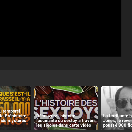
u temporel
la Préhistoire,
Découvrez l’histoire
La terrifiante 
ands mystères
fascinante du sextoy à travers
Jones, le révé
les siècles dans cette vidéo
poussé 900 fid