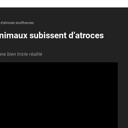
 d’atroces souffrances
 animaux subissent d’atroces
e bien triste réalité