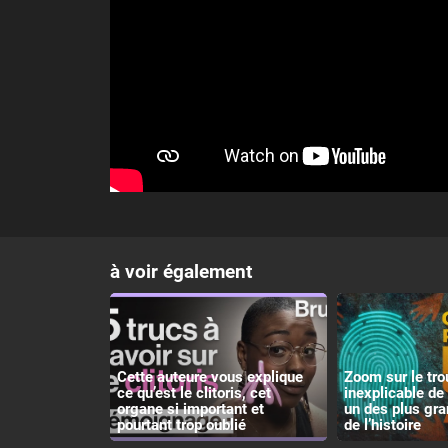
à voir également
Cette auteure vous explique
Zoom sur le tro
ce qu’est le clitoris, cet
inexplicable de 
organe si important et
un des plus gr
pourtant trop oublié
de l’histoire