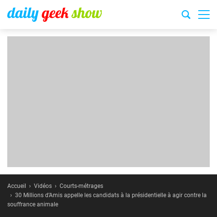
Accueil
Vidéos
Courts-métrages
30 Millions d’Amis appelle les candidats à la présidentielle à agir contre la
souffrance animale