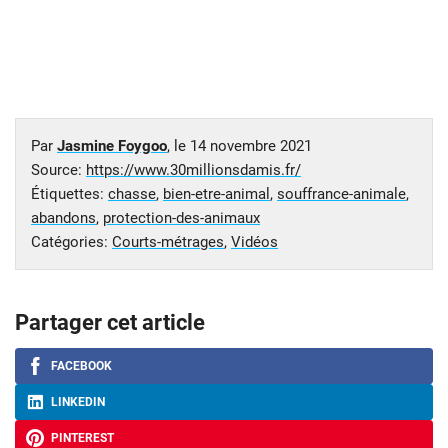
Par
Jasmine Foygoo
, le
14 novembre 2021
Source:
https://www.30millionsdamis.fr/
Étiquettes:
chasse
,
bien-etre-animal
,
souffrance-animale
,
abandons
,
protection-des-animaux
Catégories:
Courts-métrages
,
Vidéos
Partager cet article
FACEBOOK
LINKEDIN
PINTEREST