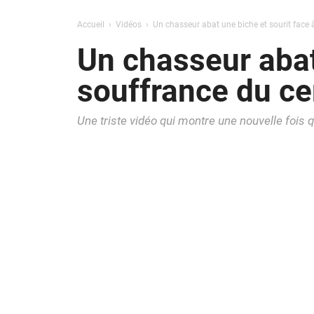
Accueil
Vidéos
Un chasseur abat une biche et sourit face à
Un chasseur abat 
souffrance du cer
Une triste vidéo qui montre une nouvelle fois 