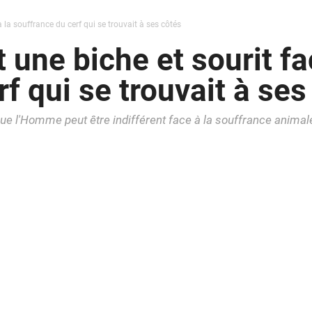
 la souffrance du cerf qui se trouvait à ses côtés
une biche et sourit fa
f qui se trouvait à ses
que l'Homme peut être indifférent face à la souffrance animal