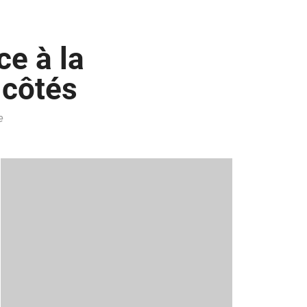
ce à la
 côtés
e