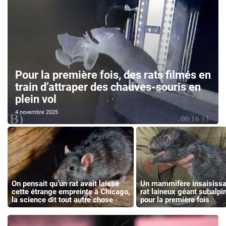
Pour la première fois, des rats filmés en
train d’attraper des chauves-souris en
plein vol
4 novembre 2025
On pensait qu’un rat avait laissé
Un mammifère insaisissab
cette étrange empreinte à Chicago,
rat laineux géant subalpi
la science dit tout autre chose
pour la première fois