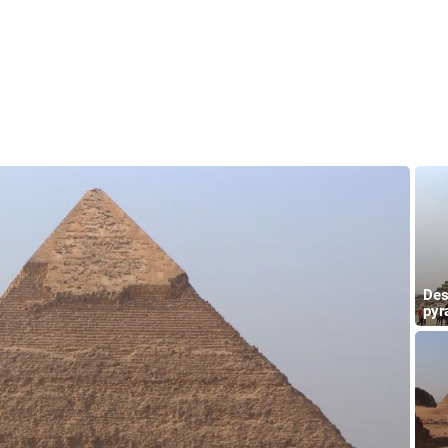
Des
pyr