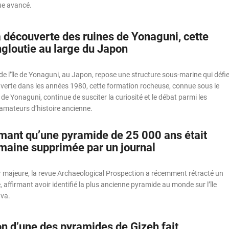
ue avancé.
a découverte des ruines de Yonaguni, cette
gloutie au large du Japon
de l’île de Yonaguni, au Japon, repose une structure sous-marine qui défi
uverte dans les années 1980, cette formation rocheuse, connue sous le
Yonaguni, continue de susciter la curiosité et le débat parmi les
s amateurs d’histoire ancienne.
rmant qu’une pyramide de 25 000 ans était
umaine supprimée par un journal
r majeure, la revue Archaeological Prospection a récemment rétracté un
 affirmant avoir identifié la plus ancienne pyramide au monde sur l’île
va.
on d’une des pyramides de Gizeh fait