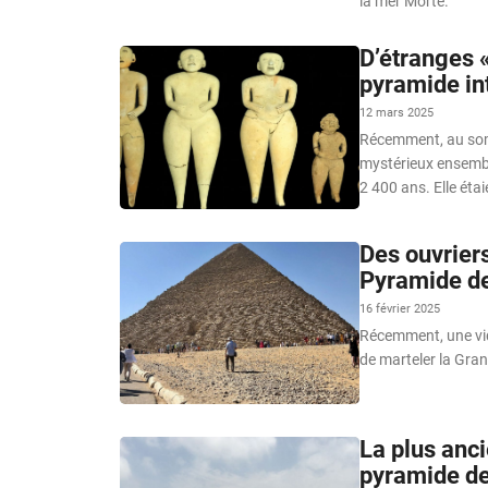
la mer Morte.
D’étranges 
pyramide in
12 mars 2025
Récemment, au som
mystérieux ensembl
2 400 ans. Elle étaie
Des ouvriers
Pyramide de 
16 février 2025
Récemment, une vidé
de marteler la Gra
La plus anc
pyramide de