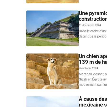
Une pyramid
constructio
11 décembre 2024
Dans le cadre d’un 
datant de la périod
Un chien ap
139 m de ha
26 octobre 2024
Marshall Mosher, pi
Gizeh en Égypte av
mouvement sur l’un
À cause des 
mexicaine s