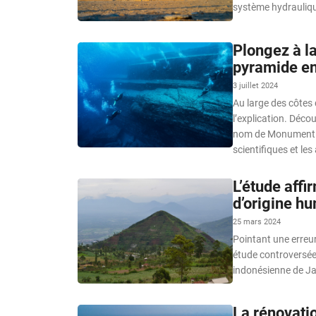
système hydrauliq
Plongez à l
pyramide en
3 juillet 2024
Au large des côtes 
l’explication. Déco
nom de Monument de 
scientifiques et le
L’étude affi
d’origine h
25 mars 2024
Pointant une erreu
étude controversée,
indonésienne de Ja
La rénovati