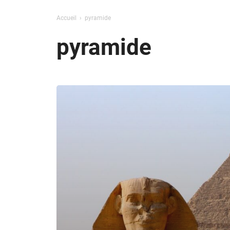
Accueil
pyramide
pyramide