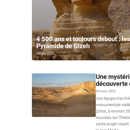
4 500 ans et toujours debout : les
Pyramide de Gizeh
10 juin 2026
Une mystéri
découverte 
29 mars 2025
Une équipe d'arché
monumentale vieille
Zohar, à environ 20
nouveau sur l'histoi
vaste projet visant