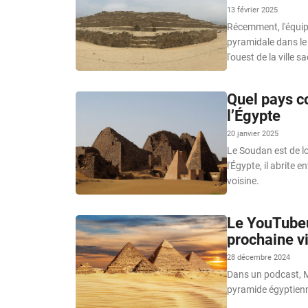
13 février 2025
Récemment, l'équip
pyramidale dans le 
l'ouest de la ville 
Quel pays c
l’Égypte
20 janvier 2025
Le Soudan est de lo
l'Égypte, il abrite
voisine.
Le YouTubeu
prochaine v
28 décembre 2024
Dans un podcast, M
pyramide égyptienn