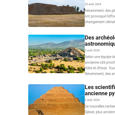
23 août 2024
Récemment, des plui
ont provoqué l'eff
changement climatiq
Des archéol
astronomiqu
2 août 2024
Selon une équipe d
ancienne cité proche
d'été et d'hiver. To
Récemment, des arc
Les scienti
ancienne py
2 août 2024
De nouvelles reche
Djéser, plus ancien