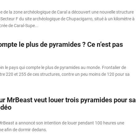
e de la zone archéologique de Caral a découvert une nouvelle structure
Secteur F du site archéologique de Chupacigarro, situé à un kilomètre à
sacrée de Caral-Supe...
ompte le plus de pyramides ? Ce n’est pas
in le pays qui compte le plus de pyramides au monde. Frontalier de
 entre 220 et 255 de ces structures, contre un peu moins de 120 pour sa
r MrBeast veut louer trois pyramides pour sa
idéo
rBeast a annoncé son intention de louer pendant 100 heures une
e afin de dormir dedans.