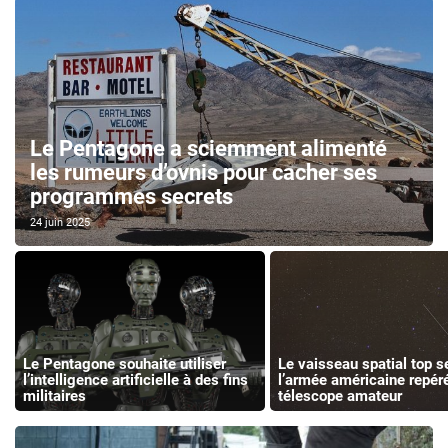
Le Pentagone a sciemment alimenté
les rumeurs d’ovnis pour cacher ses
programmes secrets
24 juin 2025
Le Pentagone souhaite utiliser
Le vaisseau spatial top s
l’intelligence artificielle à des fins
l’armée américaine repéré
militaires
télescope amateur