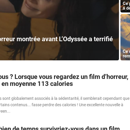
Ce 
a d
rreur montrée avant L’Odyssée a terrifié
Ce r
rem
us ? Lorsque vous regardez un film d’horreur,
 en moyenne 113 calories
s sont globalement associés à la sédentarité, il semblerait cependant que
rtains contenus... fasse perdre des calories ! Une excellente nouvelle à
een...
ien de temps survivriez-vous dans un film