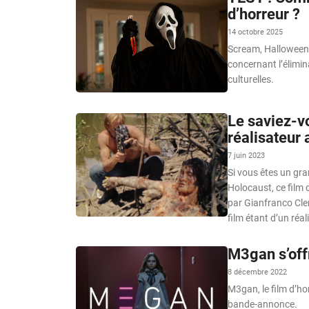
d’horreur ?
14 octobre 2025
Scream, Halloween, 
concernant l’élimin
culturelles.
Le saviez-vo
réalisateur 
7 juin 2023
Si vous êtes un gr
Holocaust, ce film 
par Gianfranco Cler
film étant d’un réa
M3gan s’off
8 décembre 2022
M3gan, le film d’ho
bande-annonce.