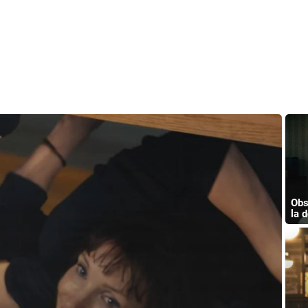
Obs
la 