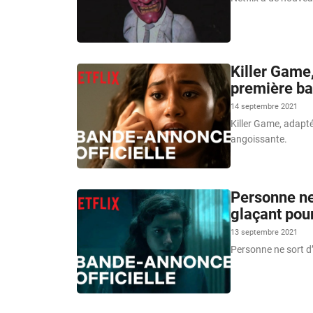
Killer Game,
première ba
14 septembre 2021
Killer Game, adapté
angoissante.
Personne ne s
glaçant pour
13 septembre 2021
Personne ne sort d’i