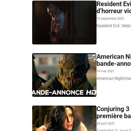
Resident Evi
d’horreur vi
12 septembre 2021
Resident Evil : Wel
American Ni
bande-annon
14 mai 2021
American Nightmare 
Conjuring 3 
première ba
23 avril 2021
Conjuring 3 : sous 