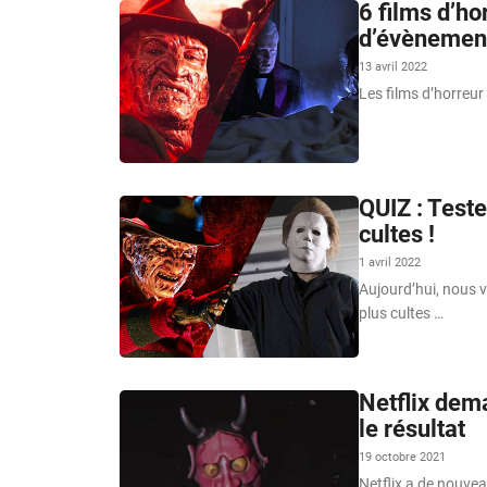
6 films d’ho
d’évènements
13 avril 2022
Les films d’horreur
QUIZ : Teste
cultes !
1 avril 2022
Aujourd’hui, nous v
plus cultes …
Netflix dema
le résultat
19 octobre 2021
Netflix a de nouveau 