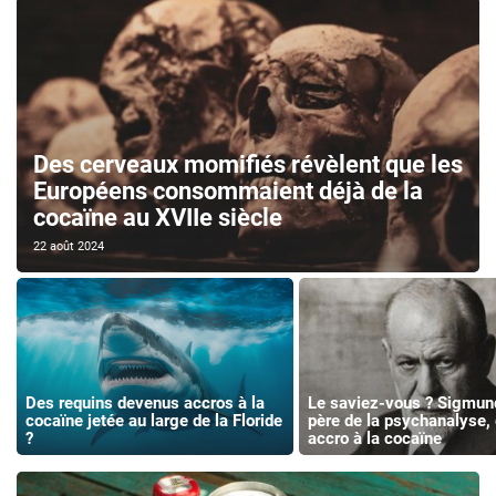
Des cerveaux momifiés révèlent que les
Européens consommaient déjà de la
cocaïne au XVIIe siècle
22 août 2024
Des requins devenus accros à la
Le saviez-vous ? Sigmun
cocaïne jetée au large de la Floride
père de la psychanalyse, 
?
accro à la cocaïne