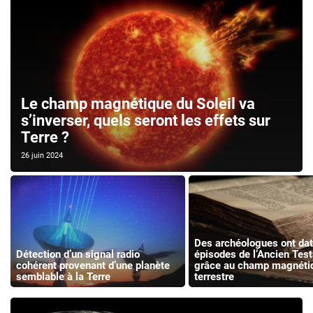
Le champ magnétique du Soleil va
s’inverser, quels seront les effets sur
Terre ?
26 juin 2024
Des archéologues ont dat
Détection d’un signal radio
épisodes de l’Ancien Tes
cohérent provenant d’une planète
grâce au champ magnéti
semblable à la Terre
terrestre