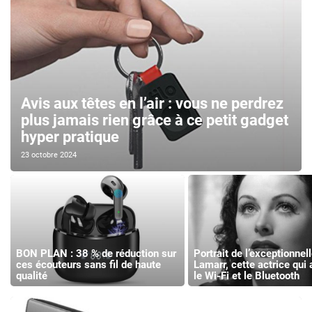
Avis aux têtes en l’air : vous ne perdrez
plus jamais rien grâce à ce petit gadget
hyper pratique
23 octobre 2024
BON PLAN : 38 % de réduction sur
Portrait de l’exceptionnel
ces écouteurs sans fil de haute
Lamarr, cette actrice qui 
qualité
le Wi-Fi et le Bluetooth