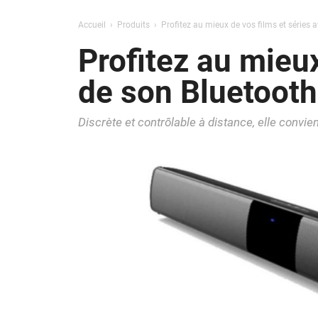
Accueil
Produits
Profitez au mieux de vos films et séries 
Profitez au mieux
de son Bluetooth
Discrète et contrôlable à distance, elle convien