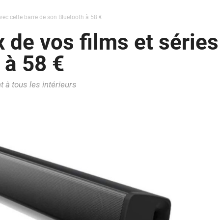
avec cette barre de son Bluetooth à 58 €
 de vos films et séries
 à 58 €
t à tous les intérieurs