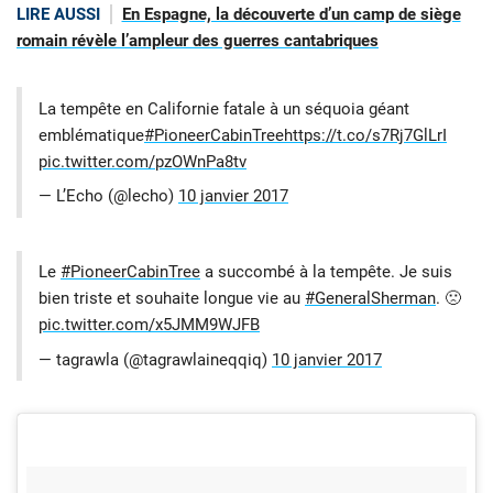
LIRE AUSSI
En Espagne, la découverte d’un camp de siège
romain révèle l’ampleur des guerres cantabriques
La tempête en Californie fatale à un séquoia géant
emblématique
#PioneerCabinTree
https://t.co/s7Rj7GlLrI
pic.twitter.com/pzOWnPa8tv
— L’Echo (@lecho)
10 janvier 2017
Le
#PioneerCabinTree
a succombé à la tempête. Je suis
bien triste et souhaite longue vie au
#GeneralSherman
. 🙁
pic.twitter.com/x5JMM9WJFB
— tagrawla (@tagrawlaineqqiq)
10 janvier 2017