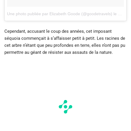
Une photo publiée par Elizabeth Goode (@goodetravels)
le
10 Jan
Cependant, accusant le coup des années, cet imposant
séquoia commençait à s’affaisser petit à petit. Les racines de
cet arbre n’étant que peu profondes en terre, elles n’ont pas pu
permettre au géant de résister aux assauts de la nature.