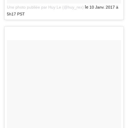
le
Une photo publiée par Huy Le (@huy_rex)
10 Janv. 2017 à
5h17 PST