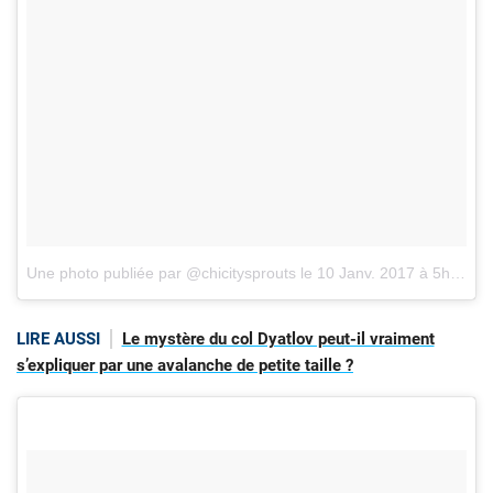
Une photo publiée par @chicitysprouts
le
10 Janv. 2017 à 5h21 PST
LIRE AUSSI
Le mystère du col Dyatlov peut-il vraiment
s’expliquer par une avalanche de petite taille ?