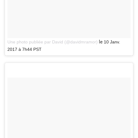
le
Une photo publiée par David (@davidmramor)
10 Janv.
2017 à 7h44 PST