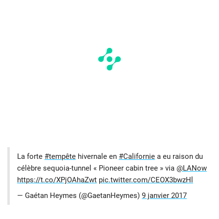
La forte
#tempête
hivernale en
#Californie
a eu raison du
célèbre sequoia-tunnel « Pioneer cabin tree » via
@LANow
https://t.co/XPjOAhaZwt
pic.twitter.com/CEOX3bwzHl
— Gaétan Heymes (@GaetanHeymes)
9 janvier 2017