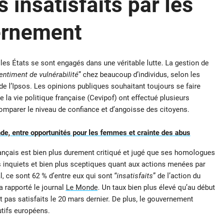
 insatisfaits par les
ernement
 les États se sont engagés dans une véritable lutte. La gestion de
entiment de vulnérabilité
” chez beaucoup d’individus, selon les
 de l’Ipsos. Les opinions publiques souhaitant toujours se faire
de la vie politique française (Cevipof) ont effectué plusieurs
omparer le niveau de confiance et d’angoisse des citoyens.
nde, entre opportunités pour les femmes et crainte des abus
français est bien plus durement critiqué et jugé que ses homologues
us inquiets et bien plus sceptiques quant aux actions menées par
l, ce sont 62 % d’entre eux qui sont “
insatisfaits
” de l’action du
a rapporté le journal
Le Monde
. Un taux bien plus élevé qu’au début
nt pas satisfaits le 20 mars dernier. De plus, le gouvernement
utifs européens.