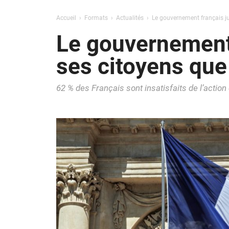
Accueil
Formats
Actualités
Le gouvernement français ju
Le gouvernement 
ses citoyens que
62 % des Français sont insatisfaits de l’actio