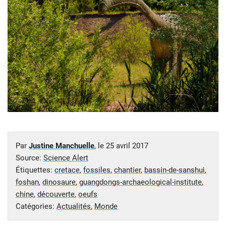
Par
Justine Manchuelle
, le
25 avril 2017
Source:
Science Alert
Étiquettes:
cretace
,
fossiles
,
chantier
,
bassin-de-sanshui
,
foshan
,
dinosaure
,
guangdongs-archaeological-institute
,
chine
,
découverte
,
oeufs
Catégories:
Actualités
,
Monde