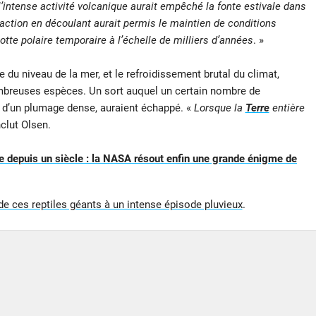
l’intense activité volcanique aurait empêché la fonte estivale dans
action en découlant aurait permis le maintien de conditions
lotte polaire temporaire à l’échelle de milliers d’années
. »
e du niveau de la mer, et le refroidissement brutal du climat,
ombreuses espèces. Un sort auquel un certain nombre de
s d’un plumage dense, auraient échappé. «
Lorsque la
Terre
entière
clut Olsen.
 depuis un siècle : la NASA résout enfin une grande énigme de
 de ces reptiles géants à un intense épisode pluvieux
.