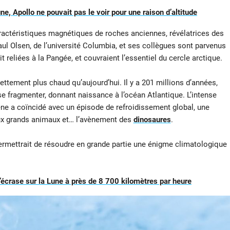
une, Apollo ne pouvait pas le voir pour une raison d’altitude
aractéristiques magnétiques de roches anciennes, révélatrices des
aul Olsen, de l’université Columbia, et ses collègues sont parvenus
 reliées à la Pangée, et couvraient l’essentiel du cercle arctique.
ettement plus chaud qu’aujourd’hui. Il y a 201 millions d’années,
 fragmenter, donnant naissance à l’océan Atlantique. L’intense
e a coïncidé avec un épisode de refroidissement global, une
eux grands animaux et… l’avènement des
dinosaures
.
permettrait de résoudre en grande partie une énigme climatologique
crase sur la Lune à près de 8 700 kilomètres par heure