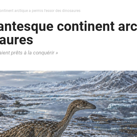
tinent arctique a permis l’essor des dinosaures
ntesque continent arc
saures
aient prêts à la conquérir »