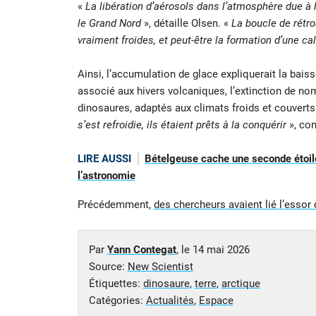
«
La libération d’aérosols dans l’atmosphère due à 
le Grand Nord
», détaille Olsen. «
La boucle de rétro
vraiment froides, et peut-être la formation d’une ca
Ainsi, l’accumulation de glace expliquerait la baiss
associé aux hivers volcaniques, l’extinction de n
dinosaures, adaptés aux climats froids et couvert
s’est refroidie, ils étaient prêts à la conquérir
», con
LIRE AUSSI
Bételgeuse cache une seconde étoile
l’astronomie
Précédemment,
des chercheurs avaient lié l’essor
Par
Yann Contegat
, le
14 mai 2026
Source:
New Scientist
Étiquettes:
dinosaure
,
terre
,
arctique
Catégories:
Actualités
,
Espace