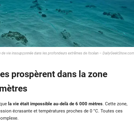
me de vie insoupçonnée dans les profondeurs extrêmes de l’océan – DailyGeekShow.co
s prospèrent dans la zone
 mètres
 que
la vie était impossible au-delà de 6 000 mètres
. Cette zone,
ression écrasante et températures proches de 0 °C. Toutes ces
complexe.