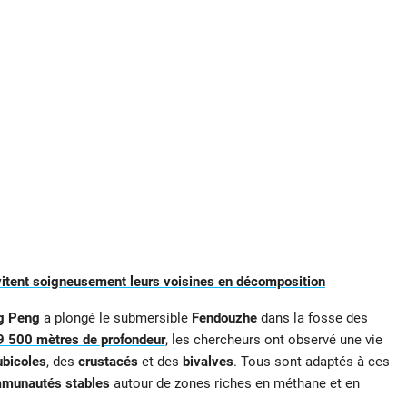
 évitent soigneusement leurs voisines en décomposition
g Peng
a plongé le submersible
Fendouzhe
dans la fosse des
9 500 mètres de profondeur
, les chercheurs ont observé une vie
ubicoles
, des
crustacés
et des
bivalves
. Tous sont adaptés à ces
munautés stables
autour de zones riches en méthane et en