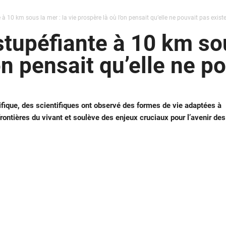
à 10 km sous la mer : la vie prospère là où l’on pensait qu’elle ne pouvait pas existe
tupéfiante à 10 km sous
on pensait qu’elle ne p
fique, des scientifiques ont observé des formes de vie adaptées à
rontières du vivant et soulève des enjeux cruciaux pour l’avenir des