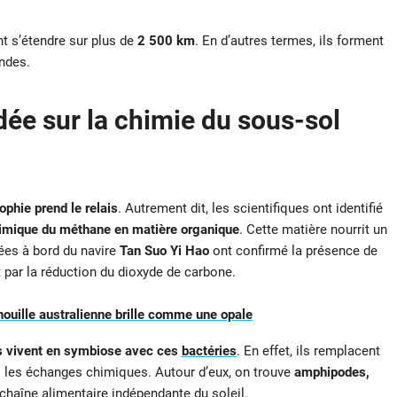
t s’étendre sur plus de
2 500 km
. En d’autres termes, ils forment
ondes.
dée sur la chimie du sous-sol
ophie prend le relais
. Autrement dit, les scientifiques ont identifié
chimique du méthane en matière organique
. Cette matière nourrit un
ées à bord du navire
Tan Suo Yi Hao
ont confirmé la présence de
t par la réduction du dioxyde de carbone.
enouille australienne brille comme une opale
és vivent en symbiose avec ces
bactéries
. En effet, ils remplacent
ns les échanges chimiques. Autour d’eux, on trouve
amphipodes,
chaîne alimentaire indépendante du soleil.