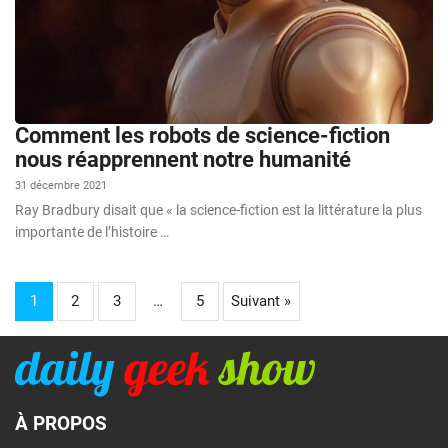
Comment les robots de science-fiction
nous réapprennent notre humanité
31 décembre 2021
Ray Bradbury disait que « la science-fiction est la littérature la plus
importante de l’histoire …
1
2
3
…
5
Suivant »
À PROPOS