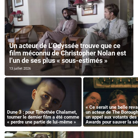
Un acteur de L’Odyssée trouve que ce
film méconnu de Christopher Nolan est
l’un de ses plus « sous-estimés »
13 juillet 2026
« Ce serait une belle reva
Dune 3 : pour Timothée Chalamet,
un acteur de The Borough
tourner le dernier film a été comme
un appel aux votants de
« perdre une partie de lui-même »
Awards pour sauver la sé