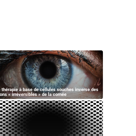
 thérapie à base de cellules souches inverse des
ions « irréversibles » de la cornée