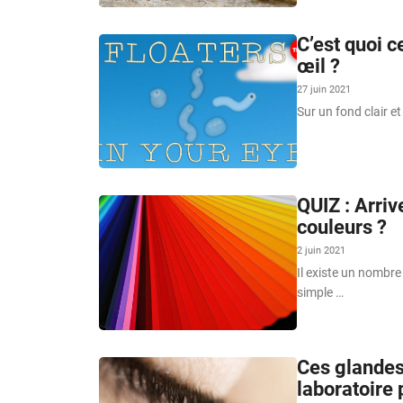
C’est quoi c
œil ?
27 juin 2021
Sur un fond clair et
QUIZ : Arri
couleurs ?
2 juin 2021
Il existe un nombr
simple …
Ces glandes
laboratoire 