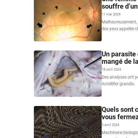
souffre d’u
11 mai 2024
Malheureusement, le
des yeux appelée c
Un parasite
mangé de la
18 avril 2024
Des analyses ont pe
Armillifer grandis.
Quels sont 
vous fermez
2 avril 2024
Machinerie biologiq