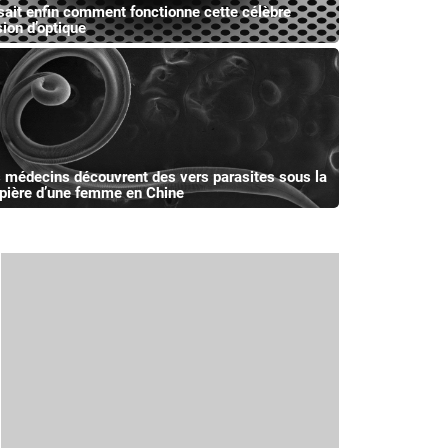
sait enfin comment fonctionne cette célèbre
sion d’optique
 médecins découvrent des vers parasites sous la
pière d’une femme en Chine