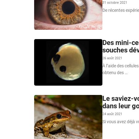
31 octobre 2021
De récentes expérie
Des mini-ce
souches dév
26 août 2021
À l’aide des cellul
obtenu des …
Le saviez-vo
dans leur g
24 août 2021
Si vous avez déjà 