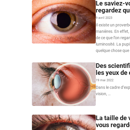
Le saviez-vo
regardez qu
9 avril 2023
Il existe un proverb
manières. En effet, 
de ce que l’on rega
luminosité. La pupi
quelque chose que 
Des scientif
les yeux de
19 mai 2022
Dans le cadre d’exp
vision, …
La taille de
vous regard