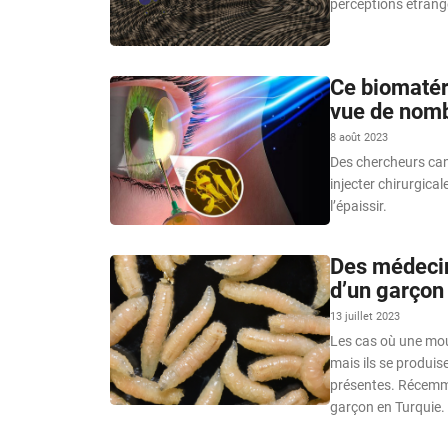
perceptions étranges
Ce biomatéri
vue de nomb
8 août 2023
Des chercheurs can
injecter chirurgica
l’épaissir.
Des médecins
d’un garçon
13 juillet 2023
Les cas où une mou
mais ils se produi
présentes. Récemmen
garçon en Turquie.