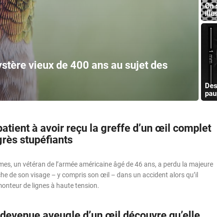
On 
illu
ystère vieux de 400 ans au sujet des
Des
pau
atient à avoir reçu la greffe d’un œil complet
grès stupéfiants
es, un vétéran de l’armée américaine âgé de 46 ans, a perdu la majeure
he de son visage – y compris son œil – dans un accident alors qu’il
onteur de lignes à haute tension.
evenue aveugle d’un œil découvre qu’elle