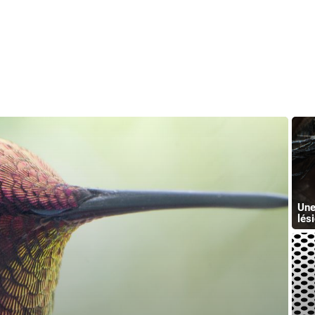
Une
lés