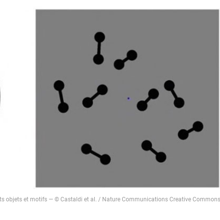
ts objets et motifs — © Castaldi et al. / Nature Communications Creative Common