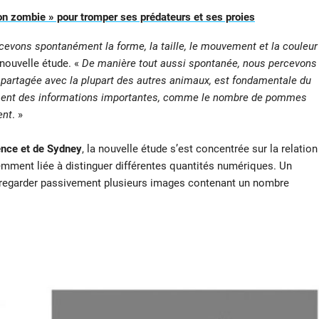
n zombie » pour tromper ses prédateurs et ses proies
evons spontanément la forme, la taille, le mouvement et la couleur
 nouvelle étude. «
De manière tout aussi spontanée, nous percevons
 partagée avec la plupart des autres animaux, est fondamentale du
atement des informations importantes, comme le nombre de pommes
ent
. »
ence et de Sydney
, la nouvelle étude s’est concentrée sur la relation
remment liée à distinguer différentes quantités numériques. Un
e regarder passivement plusieurs images contenant un nombre