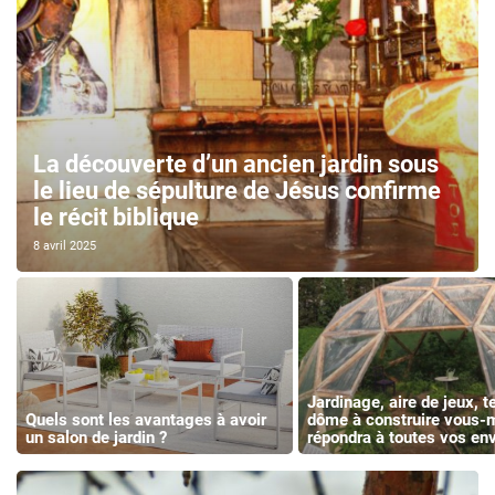
La découverte d’un ancien jardin sous
le lieu de sépulture de Jésus confirme
le récit biblique
8 avril 2025
Jardinage, aire de jeux, 
Quels sont les avantages à avoir
dôme à construire vous
un salon de jardin ?
répondra à toutes vos en