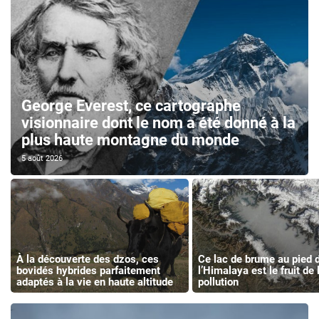
George Everest, ce cartographe
visionnaire dont le nom a été donné à la
plus haute montagne du monde
5 août 2026
À la découverte des dzos, ces
Ce lac de brume au pied 
bovidés hybrides parfaitement
l’Himalaya est le fruit de 
adaptés à la vie en haute altitude
pollution