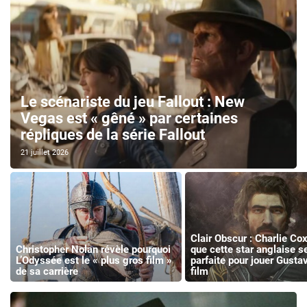
Le scénariste du jeu Fallout : New
Vegas est « gêné » par certaines
répliques de la série Fallout
21 juillet 2026
Clair Obscur : Charlie Co
Christopher Nolan révèle pourquoi
que cette star anglaise se
L’Odyssée est le « plus gros film »
parfaite pour jouer Gusta
de sa carrière
film