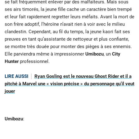
se fait fréquemment enlever par des malfaiteurs. Mais sous
ses airs timorés, la jeune fille cache un caractère bien trempé
et leur fait rapidement regretter leurs méfaits. Avant la mort de
son frère adoptif, l’héroïne n’avait rien à voir avec le milieu
clandestin. Cependant, au fil du temps, la jeune kaori fait ses
preuves en tant qu’assistante de nettoyeur et plus confiante,
se montre très douée pour monter des pièges à ses ennemis.
Elle parviendra même à impressionner
Umibozu
, un
City
Hunter
professionnel.
LIRE AUSSI
Ryan Gosling est le nouveau Ghost Rider et il a
pitché à Marvel une « vision précise » du personnage qu’il veut
jouer
Umibozu
: