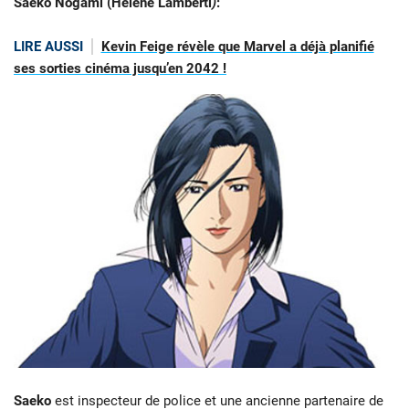
Saeko Nogami (Hélène Lamberti
)
:
LIRE AUSSI
Kevin Feige révèle que Marvel a déjà planifié
ses sorties cinéma jusqu’en 2042 !
Saeko
est inspecteur de police et une ancienne partenaire de