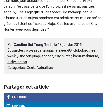
d’un nettoyeur obsédé par les femmes. En réalité, Nicky
Larson n’est pas celui que l’on croit, s’il ne parait pas très
sérieux, il ne s’agit que d’une façade. Ce mélange habile
d’humour et de sujets sombres est adroitement mis en scène
grâce au talent de Tsukasa Hojo. Quelles aventures de City
Hunter avez-vous déjà lues ?
Par
Caroline Bui Trong Trinh
, le
13 janvier 2016
Étiquettes:
ryo-saeba
,
manga
,
annees-90
,
club-dorothee
,
weekly-shonen-jump
,
shonen
,
city-hunter
,
kaori-makimura
,
nicky-larson
Catégories:
Geek
,
Actualités
Partager cet article
FACEBOOK
LINKEDIN