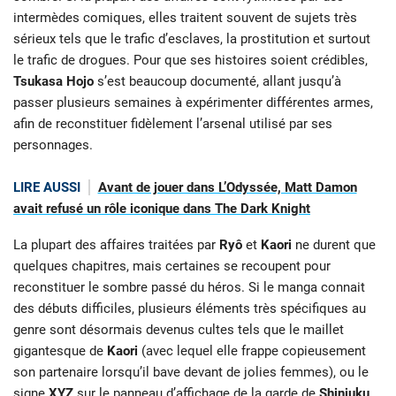
intermèdes comiques, elles traitent souvent de sujets très
sérieux tels que le trafic d’esclaves, la prostitution et surtout
le trafic de drogues. Pour que ses histoires soient crédibles,
Tsukasa Hojo
s’est beaucoup documenté, allant jusqu’à
passer plusieurs semaines à expérimenter différentes armes,
afin de reconstituer fidèlement l’arsenal utilisé par ses
personnages.
LIRE AUSSI
Avant de jouer dans L’Odyssée, Matt Damon
avait refusé un rôle iconique dans The Dark Knight
La plupart des affaires traitées par
Ryô
et
Kaori
ne durent que
quelques chapitres, mais certaines se recoupent pour
reconstituer le sombre passé du héros. Si le manga connait
des débuts difficiles, plusieurs éléments très spécifiques au
genre sont désormais devenus cultes tels que le maillet
gigantesque de
Kaori
(avec lequel elle frappe copieusement
son partenaire lorsqu’il bave devant de jolies femmes), ou le
signe
XYZ
sur le panneau d’affichage de la garde de
Shinjuku
,