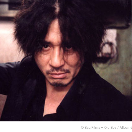
© Bac Films – Old Boy /
Allocin