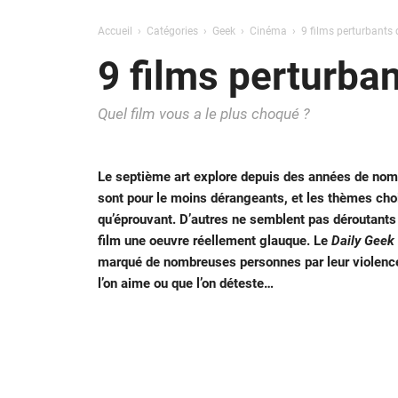
Accueil
Catégories
Geek
Cinéma
9 films perturbants
9 films perturba
Quel film vous a le plus choqué ?
Le septième art explore depuis des années de nomb
sont pour le moins dérangeants, et les thèmes chois
qu’éprouvant. D’autres ne semblent pas déroutants s
film une oeuvre réellement glauque. Le
Daily Geek
marqué de nombreuses personnes par leur violence,
l’on aime ou que l’on déteste…