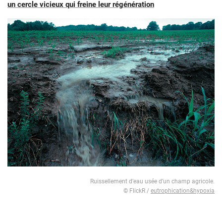
un cercle vicieux qui freine leur régénération
Ruissellement d’eau usée d’un champ agricole.
© FlickR /
eutrophication&hypoxia