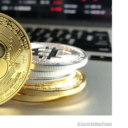
© David McBee/Pexels