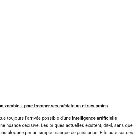
n zombie » pour tromper ses prédateurs et ses proies
tue toujours l’arrivée possible d’une
intelligence artificielle
une nuance décisive. Les briques actuelles existent, dit-il, sans que
c pas bloquée par un simple manque de puissance. Elle bute sur des