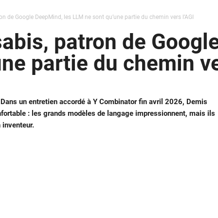
n de Google DeepMind, les LLM ne sont qu’une partie du chemin vers l’AGI
abis, patron de Googl
ne partie du chemin ve
e ? Dans un entretien accordé à Y Combinator fin avril 2026, Demis
fortable : les grands modèles de langage impressionnent, mais ils
 inventeur.