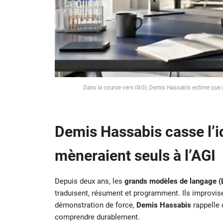
Dans la course vers l’AGI, Demis Hassabis estime que 
Demis Hassabis casse l’i
mèneraient seuls à l’AGI
Depuis deux ans, les
grands modèles de langage 
traduisent, résument et programment. Ils improvis
démonstration de force,
Demis Hassabis
rappelle 
comprendre durablement.