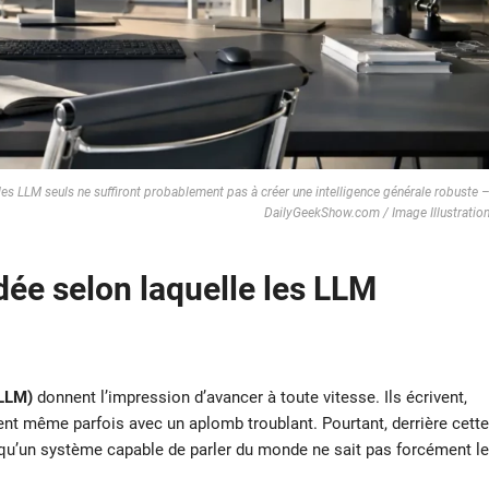
les LLM seuls ne suffiront probablement pas à créer une intelligence générale robuste 
DailyGeekShow.com / Image Illustratio
dée selon laquelle les LLM
(LLM)
donnent l’impression d’avancer à toute vitesse. Ils écrivent,
ent même parfois avec un aplomb troublant. Pourtant, derrière cette
qu’un système capable de parler du monde ne sait pas forcément le