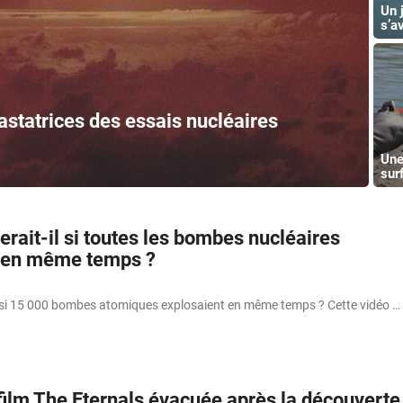
Un 
s’a
statrices des essais nucléaires
Une
sur
rait-il si toutes les bombes nucléaires
t en même temps ?
l si 15 000 bombes atomiques explosaient en même temps ? Cette vidéo …
 film The Eternals évacuée après la découverte