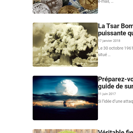
e-mail, …
La Tsar Bomb
puissante q
17 janvier 2018
Le 30 octobre 1961,
situé …
Préparez-vo
guide de sur
11 juin 2017
Si l’idée d’une att
Véritable fi