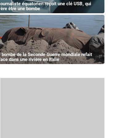
journaliste équatorien reçoit une clé USB, qui
vère être une bombe
 bombe de la Seconde Guerre mondiale refait
face dans une rivière en Italie