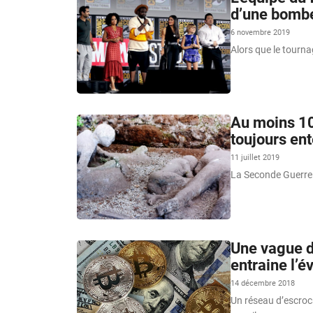
d’une bombe
6 novembre 2019
Alors que le tourn
Au moins 10
toujours en
11 juillet 2019
La Seconde Guerre m
Une vague d
entraine l’
14 décembre 2018
Un réseau d’escroc