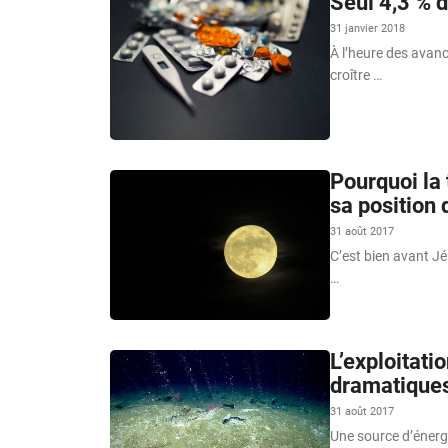
Seul 4,3 % 
31 janvier 2018
À l’heure des avanc
croître …
Pourquoi la 
sa position d
31 août 2017
C’est bien avant Jé
…
L’exploitati
dramatiques
31 août 2017
Une source d’énergi