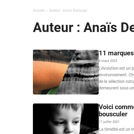
Accueil
Auteur : Anaïs Devouge
Auteur : Anaïs 
11 marques 
6 mars 2023
L’évolution est un 
environnement. Che
de la sélection nat
demeurent sous une 
Voici comme
bousculer
17 juillet 2021
La timidité est un 