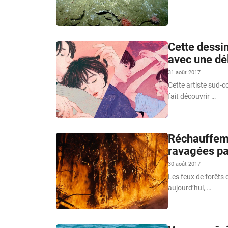
Cette dessin
avec une dé
31 août 2017
Cette artiste sud-c
fait découvrir …
Réchauffemen
ravagées par
30 août 2017
Les feux de forêts 
aujourd’hui, …