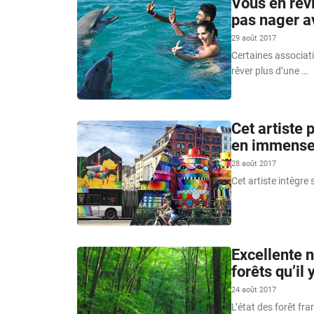
Vous en rêv
pas nager a
29 août 2017
Certaines associati
rêver plus d’une …
Cet artiste
en immense
28 août 2017
Cet artiste intègre s
Excellente n
forêts qu’il 
24 août 2017
L’état des forêt fra