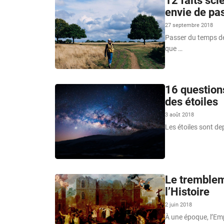
12 faits sc
envie de pa
27 septembre 2018
Passer du temps deh
que …
16 question
des étoiles
3 août 2018
Les étoiles sont de
Le trembleme
l’Histoire
2 juin 2018
À une époque, l’Emp