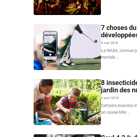
7 choses du 
développées
9 mai 2018
La NASA, connue po
mortels …
8 insecticid
jardin des n
3 avril 2018
Certains insectes i
un casse-tête …