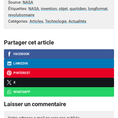
Source:
NASA
Étiquettes:
NASA
,
invention
,
objet
,
quotidien
,
longformat
,
revolutionnaire
Catégories:
Articles
,
Technologie
,
Actualités
Partager cet article
FACEBOOK
LINKEDIN
PINTEREST
X
WHATSAPP
Laisser un commentaire
Votre adresse e-mail ne sera pas publiée.