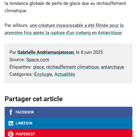
la tendance globale de perte de glace due au réchauffement
climatique.
Par ailleurs,
une créature insaisissable a été filmée pour la
première fois après la rupture d’un iceberg en Antarctique
.
Par
Gabrielle Andriamanjatoson
, le
8 juin 2025
Source:
Space.com
Étiquettes:
glace
,
réchauffement climatique
,
antarctique
Catégories:
Écologie
,
Actualités
Partager cet article
FACEBOOK
LINKEDIN
PINTEREST