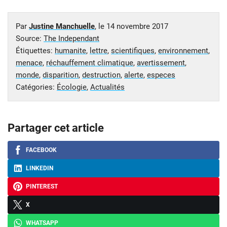
Par
Justine Manchuelle
, le
14 novembre 2017
Source:
The Independant
Étiquettes:
humanite
,
lettre
,
scientifiques
,
environnement
,
menace
,
réchauffement climatique
,
avertissement
,
monde
,
disparition
,
destruction
,
alerte
,
especes
Catégories:
Écologie
,
Actualités
Partager cet article
FACEBOOK
LINKEDIN
PINTEREST
X
WHATSAPP