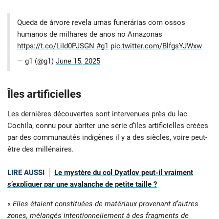
Queda de árvore revela urnas funerárias com ossos
humanos de milhares de anos no Amazonas
https://t.co/LiId0PJSGN
#g1
pic.twitter.com/BlfgsYJWxw
— g1 (@g1)
June 15, 2025
Îles artificielles
Les dernières découvertes sont intervenues près du lac
Cochila, connu pour abriter une série d’îles artificielles créées
par des communautés indigènes il y a des siècles, voire peut-
être des millénaires.
LIRE AUSSI
Le mystère du col Dyatlov peut-il vraiment
s’expliquer par une avalanche de petite taille ?
«
Elles étaient constituées de matériaux provenant d’autres
zones, mélangés intentionnellement à des fragments de