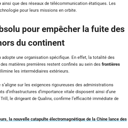
e
ainsi que des réseaux de télécommunication étatiques. Les
echnologie pour leurs missions en orbite.
absolu pour empêcher la fuite des
hors du continent
n adopte une organisation spécifique. En effet, la totalité des
e des matières premières restent confinés au sein des
frontières
limine les intermédiaires extérieurs.
 s’aligne sur les exigences rigoureuses des administrations
nts d’infrastructures d’importance vitale disposent ainsi d’une
rill, le dirigeant de Qualinx, confirme l’efficacité immédiate de
rs, la nouvelle catapulte électromagnétique de la Chine lance des