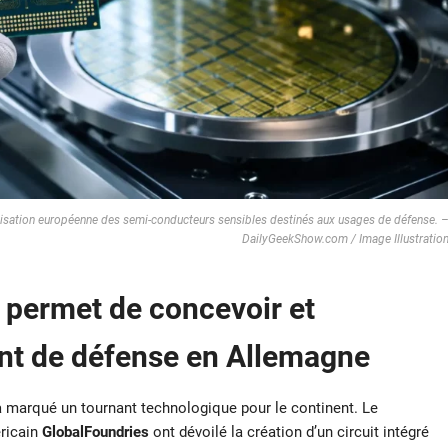
ocalisation européenne des semi-conducteurs sensibles destinés aux usages de défense. 
DailyGeekShow.com / Image Illustratio
e permet de concevoir et
nt de défense en Allemagne
 a marqué un tournant technologique pour le continent. Le
éricain
GlobalFoundries
ont dévoilé la création d’un circuit intégré