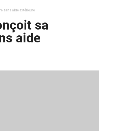
re sans aide extérieure
onçoit sa
ns aide
u