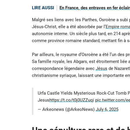
LIRE AUSSI
En France, des entraves en fer éclair
Malgré ses liens avec les Parthes, Osroène a subi
Jésus-Christ, elle a été absorbée par l’
Empire roma
autonomie interne. Un siècle plus tard, en 214 aprè
comme province romaine standard, mettant fin à s
Par ailleurs, le royaume d’Osroène a été l’un des 
Sa famille royale, les Abgars, est étroitement liée
correspondance légendaire avec
Jésus
de Nazareth
christianisme syriaque, laissant une importante emp
Urfa Castle Yields Mysterious Rock-Cut Tomb Po
Jesus
https://t.co/t0j0UZZuqi
pic.twitter.com/e
— Arkeonews (@ArkeoNews)
July 6, 2025