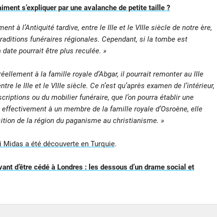
iment s’expliquer par une avalanche de petite taille ?
t à l’Antiquité tardive, entre le IIIe et le VIIIe siècle de notre ère,
traditions funéraires régionales. Cependant, si la tombe est
 date pourrait être plus reculée. »
ellement à la famille royale d’Abgar, il pourrait remonter au IIIe
re le IIIe et le VIIIe siècle. Ce n’est qu’après examen de l’intérieur,
scriptions ou du mobilier funéraire, que l’on pourra établir une
 effectivement à un membre de la famille royale d’Osroène, elle
ition de la région du paganisme au christianisme. »
oi Midas a été découverte en Turquie
.
vant d’être cédé à Londres : les dessous d’un drame social et