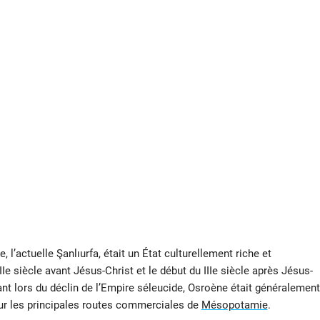
 l’actuelle Şanlıurfa, était un État culturellement riche et
Ie siècle avant Jésus-Christ et le début du IIIe siècle après Jésus-
t lors du déclin de l’Empire séleucide, Osroène était généralement
 sur les principales routes commerciales de
Mésopotamie
.