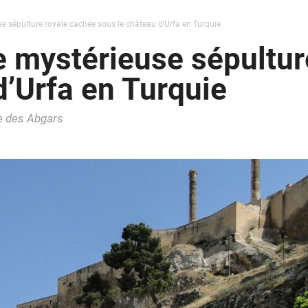
e sépulture royale cachée sous le château d’Urfa en Turquie
 mystérieuse sépultur
d’Urfa en Turquie
ie des Abgars