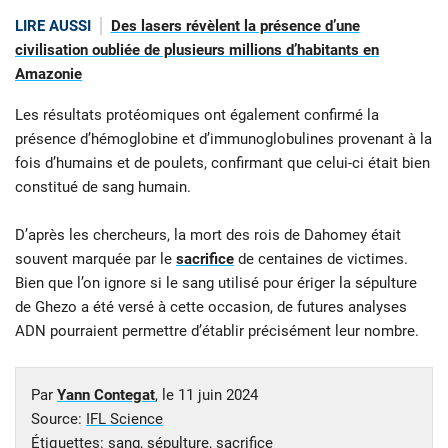
LIRE AUSSI
Des lasers révèlent la présence d’une
civilisation oubliée de plusieurs millions d’habitants en
Amazonie
Les résultats protéomiques ont également confirmé la
présence d’hémoglobine et d’immunoglobulines provenant à la
fois d’humains et de poulets, confirmant que celui-ci était bien
constitué de sang humain.
D’après les chercheurs, la mort des rois de Dahomey était
souvent marquée par le
sacrifice
de centaines de victimes.
Bien que l’on ignore si le sang utilisé pour ériger la sépulture
de Ghezo a été versé à cette occasion, de futures analyses
ADN pourraient permettre d’établir précisément leur nombre.
Par
Yann Contegat
, le
11 juin 2024
Source:
IFL Science
Étiquettes:
sang
,
sépulture
,
sacrifice