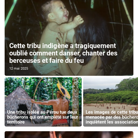
Cette tribu indigène a tragiquement
oublié comment danser, chanter des
berceuses et faire du feu
12 mai 2025
Une tribu isolée au Pérou tue deux
Les images de cette trib
bûcherons qui ont empiété sur leur
menacée par des bûcher
territoire
inquiètent les associatio