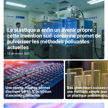
Le plastique a enfin un avenir propre :
cette invention sud-coréenne promet de
pulvériser les méthodes polluantes
actuelles
13 décembre 2025
Une percée majeure permet
Des chercheurs suisses d
d’extraire 99,99 % du lithium
une méthode simple pour 
d’anciennes batteries
un plastique problématiq