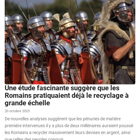
Une étude fascinante suggère que les
Romains pratiquaient déjà le recyclage à
grande échelle
20 octobre 2023
De nouvelles analyses suggèrent que les pénuries de matière
première intervenues il y a plus de deux millénaires auraient poussé
les Romains a recycler massivement leurs devises en argent, ainsi
que celles des peuples conquis.