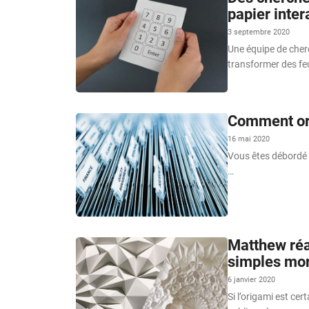
papier inter
3 septembre 2020
Une équipe de cher
transformer des feu
Comment org
16 mai 2020
Vous êtes débordé 
…
Matthew réal
simples mor
6 janvier 2020
Si l’origami est cer