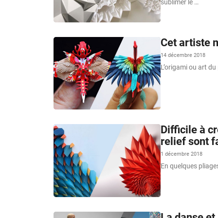
sublimer le …
Cet artiste 
14 décembre 2018
L’origami ou art du
Difficile à 
relief sont f
1 décembre 2018
En quelques pliage
La danse et 