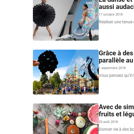
aussi audac
17 octobre 2018
Réaliser une tenue 
Grâce à des 
parallèle au
1 septembre 2018
Vous pensiez qu’il 
Avec de simp
fruits et lé
20 août 2018
Donner vie à des b