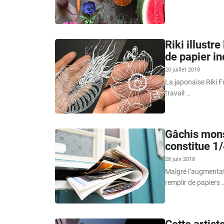
Riki illustr
de papier i
20 juillet 2018
La japonaise Riki 
travail …
Gâchis monst
constitue 1/
28 juin 2018
Malgré l’augmentati
remplir de papiers 