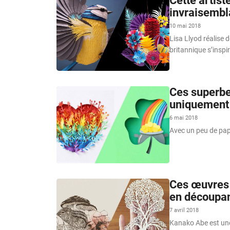
Cette artist
invraisembl
10 mai 2018
Lisa Llyod réalise 
britannique s’inspi
Ces superbe
uniquement 
6 mai 2018
Avec un peu de papi
Ces œuvres 
en découpan
7 avril 2018
Kanako Abe est une a