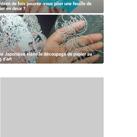
bien de fois pouvez-vous plier une feuille de
ier en deux ?
te Japonaise élève le découpage de papier au
 d’art