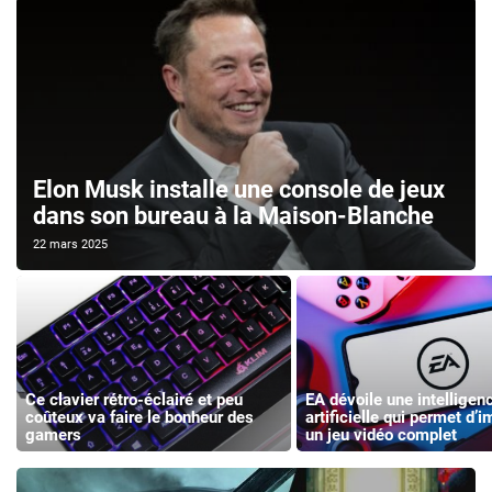
Elon Musk installe une console de jeux
dans son bureau à la Maison-Blanche
22 mars 2025
Ce clavier rétro-éclairé et peu
EA dévoile une intelligen
coûteux va faire le bonheur des
artificielle qui permet d’
gamers
un jeu vidéo complet