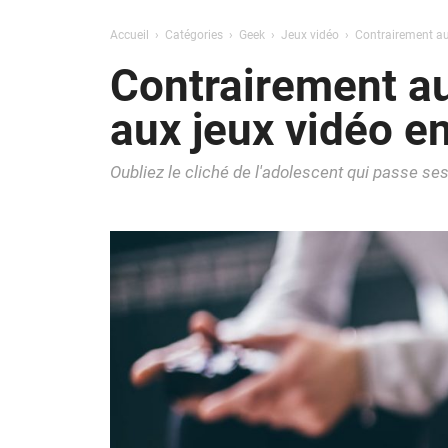
Accueil
Catégories
Geek
Jeux vidéo
Contrairement aux
Contrairement au
aux jeux vidéo e
Oubliez le cliché de l'adolescent qui passe se