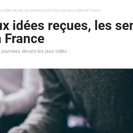
 idées reçues, les seniors jouent plus aux jeux vidéo en France
x idées reçues, les sen
n France
s journées devant les jeux vidéo