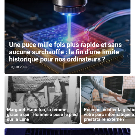
Une puce mille fois plus rapide et sans
aucune surchauffe : la fin d’une limite
historique pour nos ordinateurs ?
10 juin 2026
Margaret Hamilton, la femme
Pourquoi confier la gesti
grâce à qui l’Homme a posé le pied
votre parc informatique à
sur la Lune
prestataire externe ?