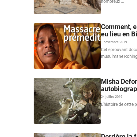
nombreux …
Comment, en
eu lieu en B
1 novembre 2019
Cet éprouvant docu
musulmane Rohing
Misha Defons
autobiograp
24 juillet 2019
L’histoire de cette 
Derrière la 