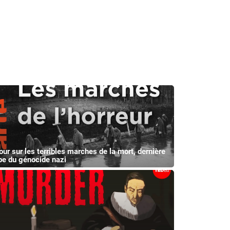
our sur les terribles marches de la mort, dernière
pe du génocide nazi