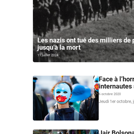
Les nazis ont tué des milliers de
jusqu’à la mort
11 juillet 2024
Face à l’hor
internautes
6 octobre 2020
Jeudi 1er octobre, j
Jair Bolson