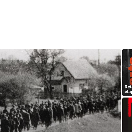
Ret
éta