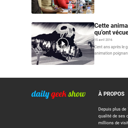
Cette anima
qu’ont vécu
15 avril 2016
Cent ans après le g
animation poignan
À PROPOS
Depuis plus de 
qualité de ses 
millions de vis