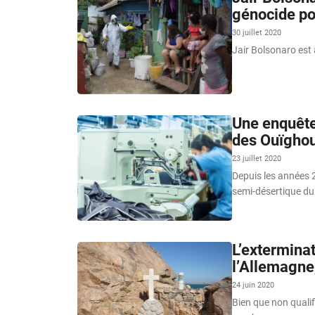
génocide po
30 juillet 2020
Jair Bolsonaro est 
Une enquête 
des Ouïghou
23 juillet 2020
Depuis les années 
semi-désertique du 
L’extermina
l’Allemagne
24 juin 2020
Bien que non qualif