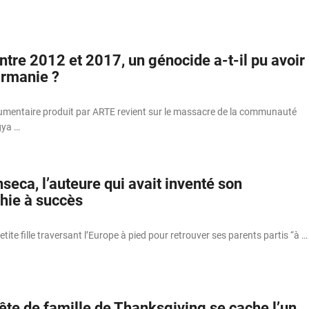
tre 2012 et 2017, un génocide a-t-il pu avoir
irmanie ?
mentaire produit par ARTE revient sur le massacre de la communauté
ya …
eca, l’auteure qui avait inventé son
hie à succès
petite fille traversant l’Europe à pied pour retrouver ses parents partis “à …
fête de famille de Thanksgiving se cache l’un