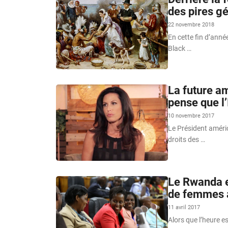
des pires gé
22 novembre 2018
En cette fin d’anné
Black …
La future a
pense que l’
10 novembre 2017
Le Président amér
droits des …
Le Rwanda e
de femmes au
11 avril 2017
Alors que l’heure e