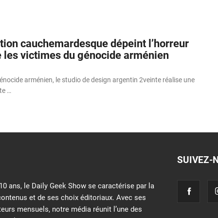
tion cauchemardesque dépeint l’horreur
e les victimes du génocide arménien
énocide arménien, le studio de design argentin 2veinte réalise une
te …
SUIVEZ-
10 ans, le Daily Geek Show se caractérise par la
contenus et de ses choix éditoriaux. Avec ses
iteurs mensuels, notre média réunit l’une des