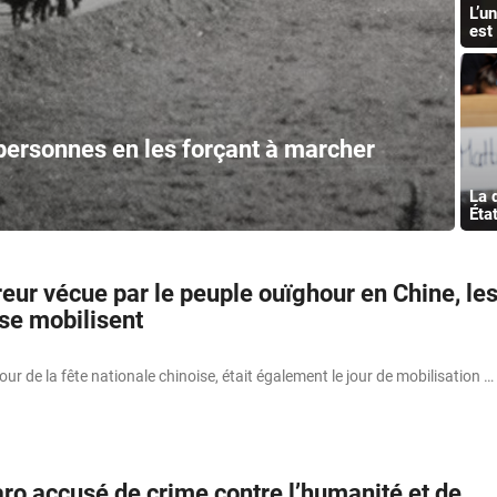
L’u
est
 personnes en les forçant à marcher
La 
Éta
reur vécue par le peuple ouïghour en Chine, le
 se mobilisent
our de la fête nationale chinoise, était également le jour de mobilisation …
aro accusé de crime contre l’humanité et de