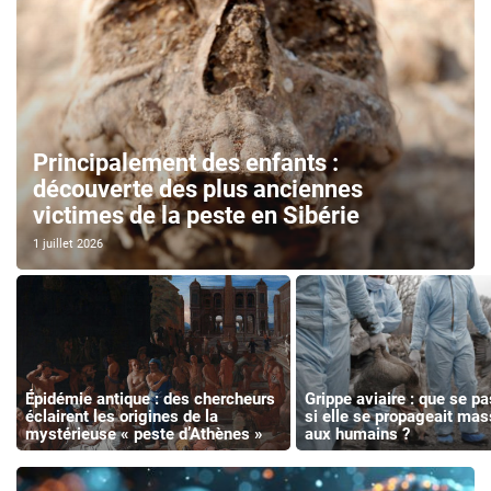
Principalement des enfants :
découverte des plus anciennes
victimes de la peste en Sibérie
1 juillet 2026
Épidémie antique : des chercheurs
Grippe aviaire : que se pa
éclairent les origines de la
si elle se propageait ma
mystérieuse « peste d’Athènes »
aux humains ?