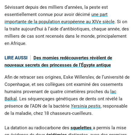
Sévissant depuis des milliers d’années, la peste est
essentiellement connue pour avoir décimé
une part
importante de la population européenne au XIVe siècle
. Si on
la traite aujourd’hui à l’aide d’antibiotiques, chaque année, des
milliers de cas sont recensés dans le monde, principalement
en Afrique.
LIRE AUSSI
Des momies redécouvertes révèlent de
nouveaux secrets des princesses de l’Égypte antique
Afin de retracer ses origines, Eske Willerslev, de l’université de
Copenhague, et ses collègues ont examiné des ossements
humains provenant de quatre cimetières proches du
lac
Baïkal
. Les séquençages génétiques de dents ont révélé la
présence de l’ADN de la bactérie
Yersinia pestis
, responsable
de la maladie, chez 18 chasseurs-cueilleurs.
La datation au radiocarbone des
squelettes
a permis la mise