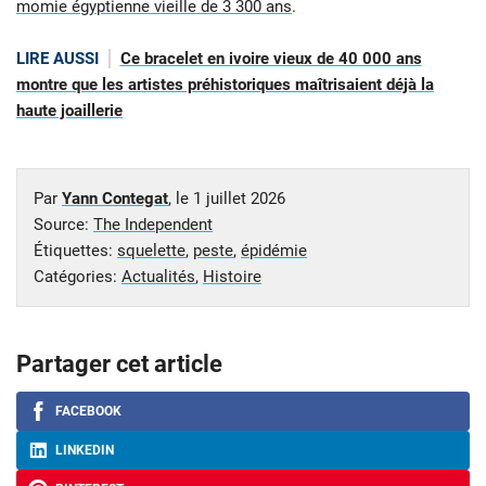
momie égyptienne vieille de 3 300 ans
.
LIRE AUSSI
Ce bracelet en ivoire vieux de 40 000 ans
montre que les artistes préhistoriques maîtrisaient déjà la
haute joaillerie
Par
Yann Contegat
, le
1 juillet 2026
Source:
The Independent
Étiquettes:
squelette
,
peste
,
épidémie
Catégories:
Actualités
,
Histoire
Partager cet article
FACEBOOK
LINKEDIN