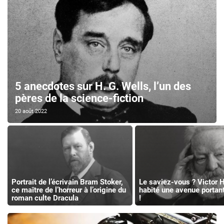
5 anecdotes sur H. G. Wells, l’un des
pères de la science-fiction
20 août 2022
Portrait de l’écrivain Bram Stoker,
Le saviez-vous ? Victor 
ce maître de l’horreur à l’origine du
habité une avenue portan
roman culte Dracula
!