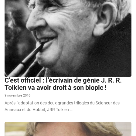
C’est officiel : l’écrivain de génie J. R. R.
Tolkien va avoir droit à son biopic !
9 novembre 2016
Après l’adaptation des deux grandes trilogies du Seigneur des
Anneaux et du Hobbit, JRR Tolkien …