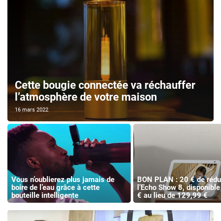
Cette bougie connectée va réchauffer
l’atmosphère de votre maison
16 mars 2022
Vous n’oublierez plus jamais de
BON PLAN : 20 € de rédu
boire de l’eau grâce à cette
l’Echo Show 8, disponibl
bouteille intelligente
€ au lieu de 129,99 €