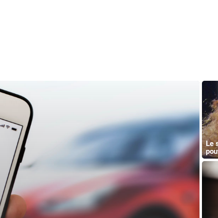
Le 
pou