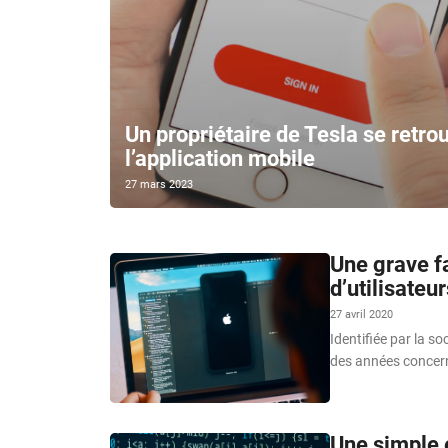
Un propriétaire de Tesla se retro
l’application mobile
27 mars 2023
Une grave fa
d’utilisateu
27 avril 2020
Identifiée par la s
des années concern
Une simple 