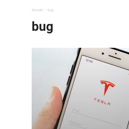
Accueil
bug
bug