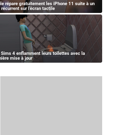
le répare gratuitement les iPhone 11 suite à un
récurrent sur l’écran tactile
 Sims 4 enflamment leurs toilettes avec la
nière mise à jour