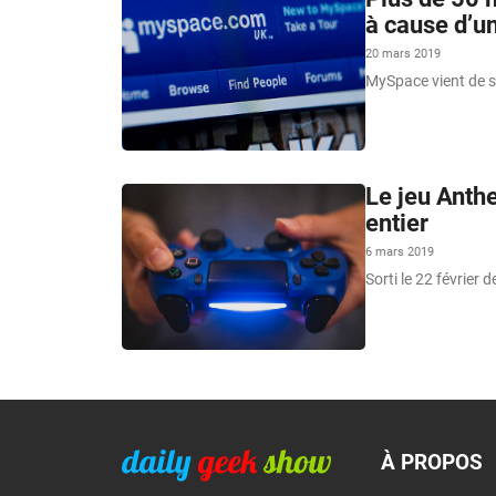
à cause d’u
20 mars 2019
MySpace vient de su
Le jeu Anth
entier
6 mars 2019
Sorti le 22 février d
À PROPOS