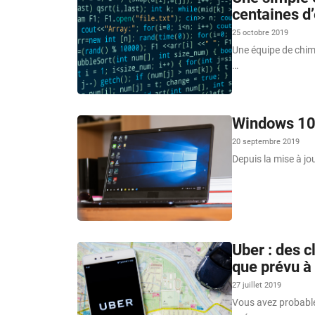
centaines d’
25 octobre 2019
Une équipe de chimi
…
Windows 10 
20 septembre 2019
Depuis la mise à jo
Uber : des c
que prévu à
27 juillet 2019
Vous avez probablem