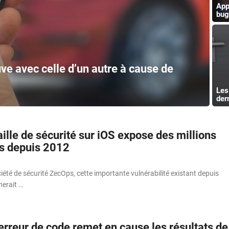
App
bug 
uve avec celle d’un autre à cause de
Les
der
ille de sécurité sur iOS expose des millions
rs depuis 2012
ociété de sécurité ZecOps, cette importante vulnérabilité existant depuis
erait …
erreur de code remet en cause les résultats de