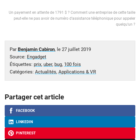
Un payement en attente de 1791 $ ? Comment une entreprise de cette taille
peut-elle ne pas avoir de numéro d’assistance téléphonique pour appeler
quelqu’un ?
Par
Benjamin Cabiron
, le
27 juillet 2019
Source:
Engadget
Étiquettes:
prix
,
uber
,
bug
,
100 fois
Catégories:
Actualités
,
Applications & VR
Partager cet article
FACEBOOK
LINKEDIN
PINTEREST